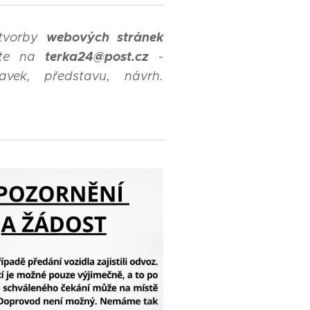
webových stránek
 tvorby
t
erka24@post.cz
jte na
-
vek, představu, návrh.