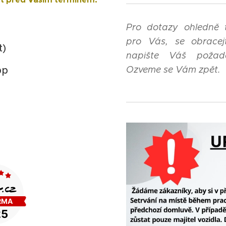
Pro dotazy ohledně
pro Vás, se obrace
t)
napište Váš požada
pp
Ozveme se Vám zpět.