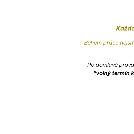
Každo
Během práce nejsm
Po domluvě prová
"volný termín k