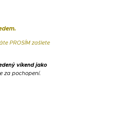
ředem.
áte PROSÍM zašlete
vedený víkend jako
e za pochopení.