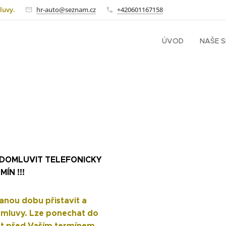
luvy.
hr-auto@seznam.cz
+420601167158
ÚVOD
NAŠE 
DOMLUVIT TELEFONICKY
MÍN !!!
anou dobu přistavit a
omluvy. Lze ponechat do
zt před Vaším termínem.