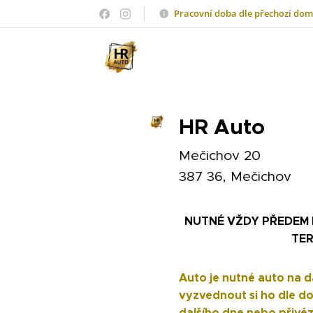
Pracovní doba dle přechozí dom
HR Auto
Mečichov 20
387 36, Mečichov
NUTNÉ VŽDY PŘEDEM 
TER
Auto je nutné auto na d
vyzvednout si ho dle d
dalšího dne nebo přivé